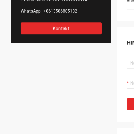
Mar
WhatsApp :
+8613586885132
Kontakt
HI