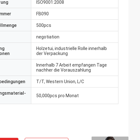
erung
ISO9001:2008
ummer
FB090
ellmenge
500pcs
negotiation
ng
Holzetui, industrielle Rolle innerhalb
ionen
der Verpackung
Innerhalb 7 Arbeit empfangen Tage
nachher die Vorauszahlung
bedingungen
T/T, Western Union, L/C
ngsmaterial-
50,000pcs pro Monat