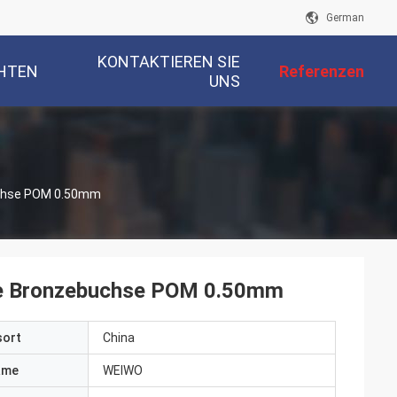
German
KONTAKTIEREN SIE
HTEN
Referenzen
UNS
uchse POM 0.50mm
te Bronzebuchse POM 0.50mm
sort
China
ame
WEIWO