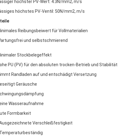
ässiger höchster PV-Wert: 4.3N/mm2, m/s
ässiges höchstes PV-Ventil: 50N/mm2, m/s
teile
Minimales Reibungsbeiwert für Vollmaterialien
Wartungsfrei und selbstschmierend
Minimaler Stockbelegeffekt
Hohe PU (PV) für den absoluten trocken-Betrieb und Stabilität
Nimmt Randladen auf und entschädigt Versetzung
Beseitigt Geräusche
Schwingungsdämpfung
Keine Wasseraufnahme
Gute Formbarkeit
 Ausgezeichnete Verschleißfestigkeit
 Temperaturbeständig