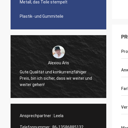
Metall, das Teile stempelt
Plastik- und Gummiteile
PR
Pr
Alexiou Aris
Arbeit
An
Gute Qualität und konkurrenzfähiger
Freun
Preis, bin ich sicher, dass wir weiter und
auszu
weiter gehen!
Zusam
Far
Ver
Ansprechpartner :
Leela
Telefonnummer :
86-13586885132