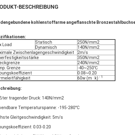
ODUKT-BESCHREIBUNG
dengebundene kohlenstoffarme angeflanschte Bronzestahlbuchse
zifikationen:
Statisch
250N/mm2
x Load
Dynamisch
140N/mm2
imale Zwischenlagengeschwindigkeit
2m/s
erfestigkeitsstärke
350N/mm2
eckgrenze
240N/mm2
mp. Grenze
-40~250℃
bungskoeffizient
0.08~0.20
- 1
meleitfähigkeit
60w (m · k)
chreibung:
ßter tragender Druck: 140N/mm2
endbare Temperaturspanne: -195-280°C
hste Gleitgeschwindigkeit: 5m/s
bungskoeffizient: 0.03-0.20