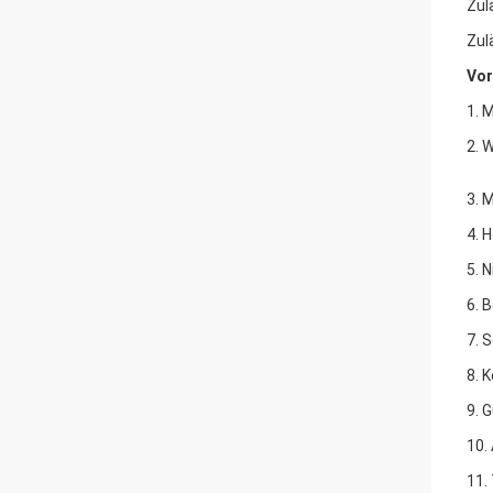
Zul
Zul
Vor
1. 
2. 
3. 
4. 
5. 
6. 
7. 
8. 
9. 
10.
11.