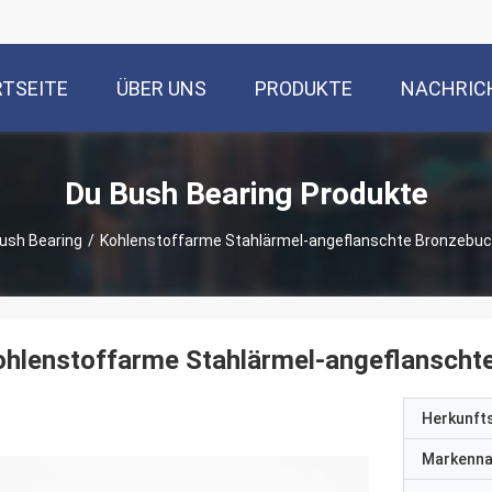
TSEITE
ÜBER UNS
PRODUKTE
NACHRIC
Du Bush Bearing Produkte
ush Bearing
/
Kohlenstoffarme Stahlärmel-angeflanschte Bronzeb
ohlenstoffarme Stahlärmel-angeflansch
Herkunft
Markenn