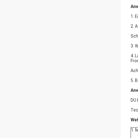
An
1. 
2. 
Sch
3. 
4. 
Fro
Ach
5. 
An
DU 
Tec
Wet
1. 