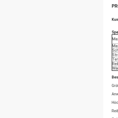
PR
Kun
Spe
Ma
Max
Sch
Str
Te
Rei
Wär
Bes
Grö
Anw
Höc
Rei