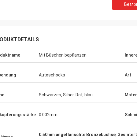
Bestpr
ODUKTDETAILS
oduktname
Mit Büschen bepflanzen
Inner
Brian
Mike
en Sie lange Zeit, wir mögen
Wir tätigen Geschäft mit
wendung
Autoschocks
Art
de zusammen, einfach
lange Zeit und werden u
kommen, sehr angenehme
Zusammenarbeit fortse
menarbeit!
Qualitätspartner!
be
Schwarzes, Silber, Rot, blau
Mater
kupferungsstärke
0.002mm
Schmi
0.50mm angeflanschte Bronzebuchse
,
Gesinter