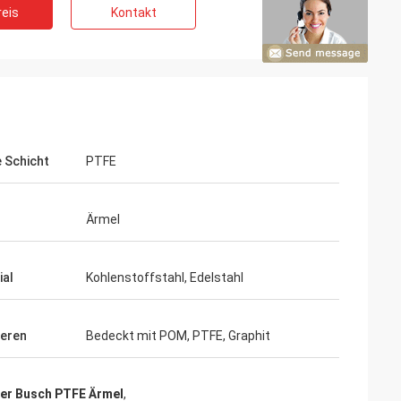
eis
Kontakt
e Schicht
PTFE
 einander für
Ärmel
nsere
tzen.
ial
Kohlenstoffstahl, Edelstahl
eren
Bedeckt mit POM, PTFE, Graphit
ter Busch PTFE Ärmel
,