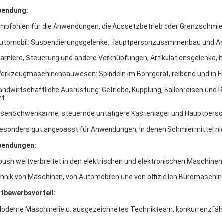
wendung:
Empfohlen für die Anwendungen, die Aussetzbetrieb oder Grenzschmie
Automobil: Suspendierungsgelenke, Hauptpersonzusammenbau und Ach
arniere, Steuerung und andere Verknüpfungen, Artikulationsgelenke, hi
Werkzeugmaschinenbauwesen: Spindeln im Bohrgerät, reibend und in 
Landwirtschaftliche Ausrüstung: Getriebe, Kupplung, Ballenreisen u
nt
senSchwenkarme, steuernde untätigere Kastenlager und Hauptperso
Besonders gut angepasst für Anwendungen, in denen Schmiermittel nic
wendungen:
bush weitverbreitet in den elektrischen und elektronischen Maschinen
hnik von Maschinen, von Automobilen und von offiziellen Büromaschine
tbewerbsvorteil:
Moderne Maschinerie u. ausgezeichnetes Technikteam, konkurrenzfähi