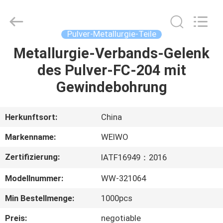
WeiWo
Electromechanical
Tech
Co.,Ltd..
All
Pulver-Metallurgie-Teile
Rights
Reserved.
Metallurgie-Verbands-Gelenk
HAUS
des Pulver-FC-204 mit
PRODUKTE
Gewindebohrung
ÜBER
Herkunftsort:
China
UNS
Markenname:
WEIWO
Zertifizierung:
IATF16949：2016
FABRIK-
Modellnummer:
WW-321064
AUSFLUG
Min Bestellmenge:
1000pcs
QUALITÄTSKONTROLLE
Preis:
negotiable