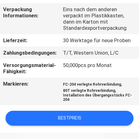
Verpackung
Eins nach dem anderen
TRETEN
Informationen:
verpackt im Plastikkasten,
dann im Karton mit
SIE
Standardexportverpackung
MIT
Lieferzeit:
30 Werktage für neue Proben
UNS
Zahlungsbedingungen:
T/T, Western Union, L/C
IN
VERBINDUNG
Versorgungsmaterial-
50,000pcs pro Monat
Fähigkeit:
Markieren:
,
FORDERN
FC-204 verlegte Rohrverbindung
,
80T verlegte Rohrverbindung
SIE
Installation des Übergangsstücks FC-
204
EIN
ZITAT
BESTPREIS
SITEMAP