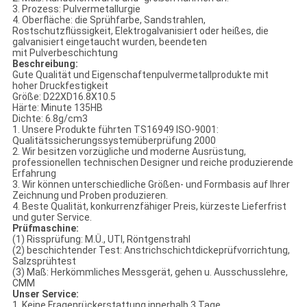
3. Prozess: Pulvermetallurgie
4. Oberfläche: die Sprühfarbe, Sandstrahlen,
Rostschutzflüssigkeit, Elektrogalvanisiert oder heißes, die
galvanisiert eingetaucht wurden, beendeten
mit Pulverbeschichtung
Beschreibung:
Gute Qualität und Eigenschaftenpulvermetallprodukte mit
hoher Druckfestigkeit
Größe: D22XD16.8X10.5
Härte: Minute 135HB
Dichte: 6.8g/cm3
1. Unsere Produkte führten TS16949 ISO-9001:
Qualitätssicherungssystemüberprüfung 2000
2. Wir besitzen vorzügliche und moderne Ausrüstung,
professionellen technischen Designer und reiche produzierende
Erfahrung
3. Wir können unterschiedliche Größen- und Formbasis auf Ihrer
Zeichnung und Proben produzieren.
4. Beste Qualität, konkurrenzfähiger Preis, kürzeste Lieferfrist
und guter Service.
Prüfmaschine:
(1) Rissprüfung: M.Ü., UTl, Röntgenstrahl
(2) beschichtender Test: Anstrichschichtdickeprüfvorrichtung,
Salzsprühtest
(3) Maß: Herkömmliches Messgerät, gehen u. Ausschusslehre,
CMM
Unser Service:
1. Keine Fragenrückerstattung innerhalb 3 Tage.