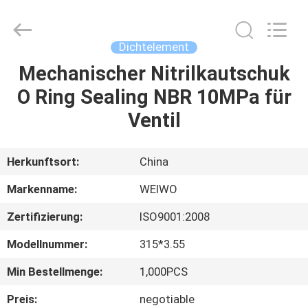
WeiWo
Electromechanical
Tech
Co.,Ltd..
All
Dichtelement
Rights
Reserved.
Mechanischer Nitrilkautschuk
HAUS
O Ring Sealing NBR 10MPa für
PRODUKTE
Ventil
ÜBER
Herkunftsort:
China
UNS
Markenname:
WEIWO
Zertifizierung:
ISO9001:2008
FABRIK-
Modellnummer:
315*3.55
AUSFLUG
Min Bestellmenge:
1,000PCS
QUALITÄTSKONTROLLE
Preis:
negotiable