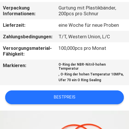
Verpackung
Gurtung mit Plastikbänder,
TRETEN
Informationen:
200pcs pro Schnur
SIE
Lieferzeit:
eine Woche für neue Proben
MIT
Zahlungsbedingungen:
T/T, Western Union, L/C
UNS
Versorgungsmaterial-
100,000pcs pro Monat
IN
Fähigkeit:
VERBINDUNG
Markieren:
O-Ring der NBR-Nitril-hohen
Temperatur
,
,
O-Ring der hohen Temperatur 10MPa
FORDERN
Ufer 70 ein O Ring Sealing
SIE
BESTPREIS
EIN
ZITAT
SITEMAP