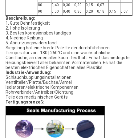
80
0,40
0,30
0,20
0,15
0,07
90
0,50
0,40
0,30
0,20
0,18
0,15
0,07
Beschreibung:
1. Gute Dehnfestigkeit
2. Hohe Isolierung
3. Bestes korrosionsbeständiges
4. Niedrige Reibung
5. Abnutzungswiderstand
Siegelring hat eine breite Palette der durchführbaren
Temperatur von -180 | 260°C und eine wachsähnliche
Oberfläche, an denen alles kaum festhält. Er hat das niedrigste
Reibungsbeiwert aller bekannten Vollmaterialien. Es hat die
besten elektrischen Eigenschaften alles Plastiks.
Industrie-Anwendung:
Schlauchkupplungsinstallationen
Ventilteller/Platte/Buchse/Ärmel
Isolatoren/elektrische Komponenten
Rohrverbinder/Antreiber/Dichtung
Teile des medizinischen Geräts
Fertigungsprozeß: