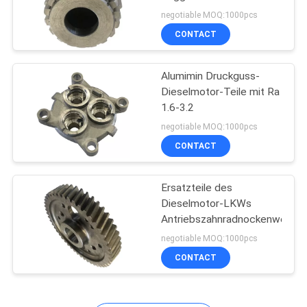
Qualität für
negotiable MOQ:1000pcs
planetarisches Getriebe
CONTACT
PRIVACY
39
POLICY
Hydraulischer
Alumimin Druckguss-
Dieselmotor-Teile mit Ra
Antriebsmotor
1.6-3.2
negotiable MOQ:1000pcs
CONTACT
Ersatzteile des
103
Dieselmotor-LKWs
Antriebszahnradnockenwelleng
Stoßdämpferteile
negotiable MOQ:1000pcs
CONTACT