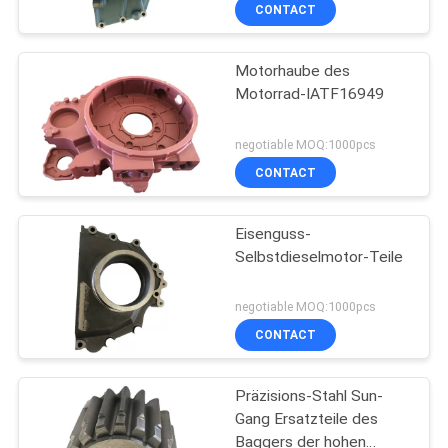
CONTACT
TRETEN
Motorhaube des
SIE
38
Motorrad-IATF16949
MIT
Dieselmotor-Teile
UNS
negotiable MOQ:1000pcs
IN
CONTACT
VERBINDUNG
Eisenguss-
Selbstdieselmotor-Teile
FORDERN
20
SIE
negotiable MOQ:1000pcs
Landwirtschafts-
CONTACT
EIN
ZITAT
Werkzeuge und
Präzisions-Stahl Sun-
Ausrüstung
Gang Ersatzteile des
SITEMAP
Baggers der hohen