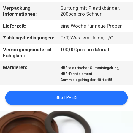
Verpackung
Gurtung mit Plastikbänder,
TRETEN
Informationen:
200pcs pro Schnur
SIE
Lieferzeit:
eine Woche für neue Proben
MIT
Zahlungsbedingungen:
T/T, Western Union, L/C
UNS
Versorgungsmaterial-
100,000pcs pro Monat
IN
Fähigkeit:
VERBINDUNG
Markieren:
,
NBR-elastischer Gummisiegelring
,
NBR-Dichtelement
Gummisiegelring der Härte-55
FORDERN
SIE
BESTPREIS
EIN
ZITAT
SITEMAP