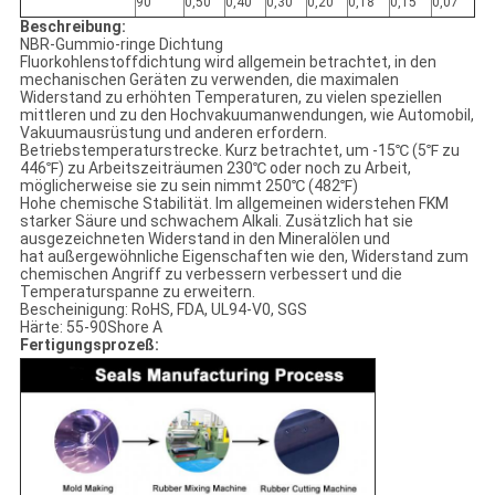
90
0,50
0,40
0,30
0,20
0,18
0,15
0,07
Beschreibung:
NBR-Gummio-ringe Dichtung
Fluorkohlenstoffdichtung wird allgemein betrachtet, in den
mechanischen Geräten zu verwenden, die maximalen
Widerstand zu erhöhten Temperaturen, zu vielen speziellen
mittleren und zu den Hochvakuumanwendungen, wie Automobil,
Vakuumausrüstung und anderen erfordern.
Betriebstemperaturstrecke. Kurz betrachtet, um -15℃ (5℉ zu
446℉) zu Arbeitszeiträumen 230℃ oder noch zu Arbeit,
möglicherweise sie zu sein nimmt 250℃ (482℉)
Hohe chemische Stabilität. Im allgemeinen widerstehen FKM
starker Säure und schwachem Alkali. Zusätzlich hat sie
ausgezeichneten Widerstand in den Mineralölen und
hat außergewöhnliche Eigenschaften wie den, Widerstand zum
chemischen Angriff zu verbessern verbessert und die
Temperaturspanne zu erweitern.
Bescheinigung: RoHS, FDA, UL94-V0, SGS
Härte: 55-90Shore A
Fertigungsprozeß: