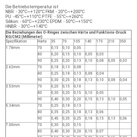
Die Betriebstemperatur ist
NBR: - 30°C~+120°C FKM: - 20°C~+200°C
PU: -45°C~+110°C PTFE: - 55°C~+260°C
Silikon: - 60°C~+230°C EPDM: - 50°C~+150°C
HNBR: - 30°C~+140°C
Die Beziehungen des O-Ringes zwischen Härte und Funktions-Druck
KG/CM2 (Millimeter)
Spezifikation
Härte
35
70
105
140
175
210
350
1.78mm
70
0,15
0,10
0,05
80
0,20
0,15
0,10
0,05
0,03
90
0,25
0,20
0,13
0,10
0,08
0,05
0,03
2.62mm
70
0,18
0,13
0,08
80
0,25
0,18
0,13
0,08
0,04
90
0,30
0,25
0,18
0,13
0,10
0,08
0,04
3.53mm
70
0,20
0,15
0,10
80
0,30
0,20
0,15
0,10
0,05
90
0,40
0,30
0,20
0,15
0,13
0,10
0,05
5.34mm
70
0,25
0,18
0,13
80
0,35
0,25
0,18
0,13
0,06
90
0,45
0,35
0,25
0,18
0,15
0,13
0,06
7.00mm
70
0,30
0,20
0,15
80
0,40
0,30
0,20
0,15
0,07