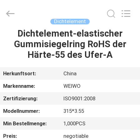
WeiWo
Electromechanical
Tech
Co.,Ltd..
All
Dichtelement
Rights
Reserved.
Dichtelement-elastischer
HAUS
Gummisiegelring RoHS der
PRODUKTE
Härte-55 des Ufer-A
ÜBER
Herkunftsort:
China
UNS
Markenname:
WEIWO
Zertifizierung:
ISO9001:2008
FABRIK-
Modellnummer:
315*3.55
AUSFLUG
Min Bestellmenge:
1,000PCS
QUALITÄTSKONTROLLE
Preis:
negotiable