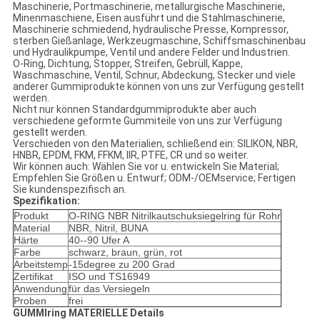
Maschinerie, Portmaschinerie, metallurgische Maschinerie,
Minenmaschiene, Eisen ausführt und die Stahlmaschinerie,
Maschinerie schmiedend, hydraulische Presse, Kompressor,
sterben Gießanlage, Werkzeugmaschine, Schiffsmaschinenbau
und Hydraulikpumpe, Ventil und andere Felder und Industrien.
O-Ring, Dichtung, Stopper, Streifen, Gebrüll, Kappe,
Waschmaschine, Ventil, Schnur, Abdeckung, Stecker und viele
anderer Gummiprodukte können von uns zur Verfügung gestellt
werden.
Nicht nur können Standardgummiprodukte aber auch
verschiedene geformte Gummiteile von uns zur Verfügung
gestellt werden.
Verschieden von den Materialien, schließend ein: SILIKON, NBR,
HNBR, EPDM, FKM, FFKM, IIR, PTFE, CR und so weiter.
Wir können auch: Wählen Sie vor u. entwickeln Sie Material;
Empfehlen Sie Größen u. Entwurf; ODM-/OEMservice; Fertigen
Sie kundenspezifisch an.
Spezifikation:
Produkt
O-RING NBR Nitrilkautschuksiegelring für Rohr
Material
NBR, Nitril, BUNA
Härte
40--90 Ufer A
Farbe
schwarz, braun, grün, rot
Arbeitstemp
-15degree zu 200 Grad
Zertifikat
ISO und TS16949
Anwendung
für das Versiegeln
Proben
frei
GUMMIring MATERIELLE Details