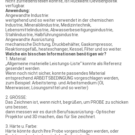
nicht zufriedenstellen könnte, ist Rückkehr/Devisenpolitik
verfügbar.
Anwendung:
Angewandte Industrie:
weitgehend und so weiter verwendet in der chemischen
Industrie, Mineralölindustrie, Medizintechnik,
Lebensmittelindustrie, Abwasserbeseitigungsindustrie,
Stahlindustrie, Halbführungsindustrie.
Angewandte Ausrüstung:
mechanische Dichtung, Druckbehälter, Gaskompressor,
Reaktionsgefäß, heatexchanger, Kessel, Filter und so weiter.
Welche ein bisschen Informationen benötigen wir?
1. Material:
„Allgemeine materielle Leistungs-Liste“ konnte als Referenz
gesendet werden.
Wenn noch nicht sicher, konnte passendes Material
entsprechend ARBEITSBEDINGUNG vorgeschlagen werden,
zum Beispiel: Arbeitstemp. und Arbeitsmedium (Öl,
Meerwasser, Lösungsmittel und so weiter)
2. GRÖSSE:
Das Zeichnen ist, wenn nicht, begrüßen, um PROBE zu schicken
uns besser,
dann messen wir es durch Berufsausrüstung--Optischer
Projektor und 3D machen, das für Sie zeichnet.
3. Härte u. Farbe:
Härte könnte durch Ihre Probe vorgeschlagen werden, oder